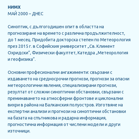
НИМХ
ЗА НАС
МАЙ 2000 – ДНЕС
КОНТАКТ
Синоптик, с дългогодишен опит в областта на
прогнозиране на времето с различна продължителност,
ОБЩИ УСЛОВИЯ ЗА ПОЛЗВАНЕ
до 1 месец. Придобита докторска степен по Метеорология
през 2015 г. в Софийския университет „Св. Климент
ПОЛИТИКА ЗА ИЗПОЛЗВАНЕ НА
Охридски“, Физически факултет, Катедра „Метеорология
БИСКВИТКИ
и геофизика“.
Основни професионални ангажименти: свързани с
ПОСЛЕДВАЙТЕ НИ
издаването на средносрочни прогнози, прогнози за опасни
метеорологични явления, специализирани прогнози,
резултат от сложни синоптични обстановки, свързани с
преминаването на атмосферни фронтове и циклонални
вихри в района на Балканския полуостров. Изготвяне на
експертни анализи и прогнози на синоптични обстановки
на базата на спътникова и радарна информация,
прогностична информация от числени модели и други
източници.