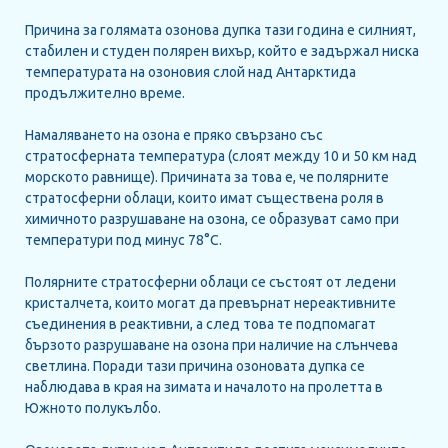
РЕСУРСИ
Причина за голямата озонова дупка тази година е силният,
стабилен и студен полярен вихър, който е задържал ниска
ИГРА НА ЗНАНИЯ
температурата на озоновия слой над Антарктида
продължително време.
НОВИНИ
Намаляването на озона е пряко свързано със
ЗА НАС
стратосферната температура (слоят между 10 и 50 км над
морското равнище). Причината за това е, че полярните
КОНТАКТ
стратосферни облаци, които имат съществена роля в
химичното разрушаване на озона, се образуват само при
ОБЩИ УСЛОВИЯ ЗА ПОЛЗВАНЕ
температури под минус 78°С.
ПОЛИТИКА ЗА ИЗПОЛЗВАНЕ НА
Полярните стратосферни облаци се състоят от ледени
БИСКВИТКИ
кристалчета, които могат да превърнат нереактивните
съединения в реактивни, а след това те подпомагат
бързото разрушаване на озона при наличие на слънчева
ПОСЛЕДВАЙТЕ НИ
светлина. Поради тази причина озоновата дупка се
наблюдава в края на зимата и началото на пролетта в
Южното полукълбо.