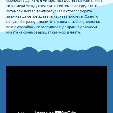
Озоновата дупка над Антарктида достига максималните
си размери между средата на септември и средата на
октомври. Когато температурите в стратосферата
започнат да се повишават в късната пролет в Южното
полукълбо, разрушаването на озона се забавя, полярния
вихър отслабва и се разрушава и до края на декември
нивата на озона се връщат към нормалните.