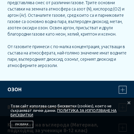
представлява смес от различни газове. Трите основни
КОНТАКТ
съставки на земната атмосфера са азот (N), кислород (O2) и
аргон (Ar). Останалите газове, сред които са и парниковите
ОБЩИ УСЛОВИЯ ЗА ПОЛЗВАНЕ
газове са основно водна пара, въглероден диоксид, метан,
азотен оксид и озон. Освен аргон, присъстват и други
ПОЛИТИКА ЗА ИЗПОЛЗВАНЕ НА
благородни газове като неон, хелий, криптон и ксенон.
БИСКВИТКИ
От газовите примеси с по-малка концентрация, участващи в
състава на атмосферата, най-голямо значение имат водните
ПОСЛЕДВАЙТЕ НИ
пари, въглеродният диоксид, озонът, серният диоксид и
атмосферните аерозоли.
ОЗОН
Този сайт използва само бисквитки (cookies), които не
Въглероден диоксид (CO2)
съхраняват лични данни.
ПОЛИТИКА ЗА ИЗПОЛЗВАНЕ НА
БИСКВИТКИ
Въглероден диоксид (CO2) е парников газ. Има
Кръговрат на въглерода (Материал,
РАЗБРАХ
концентрация по-малка от водните пари – около 0,032 %.
подходящ за ученици 8-12 клас)
Поглъща интензивно топлинната радиация и допринася за